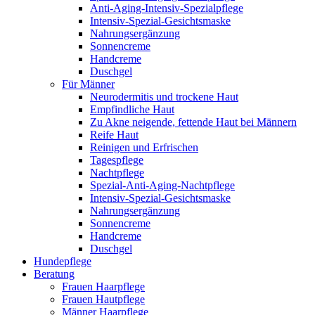
Anti-Aging-Intensiv-Spezialpflege
Intensiv-Spezial-Gesichtsmaske
Nahrungsergänzung
Sonnencreme
Handcreme
Duschgel
Für Männer
Neurodermitis und trockene Haut
Empfindliche Haut
Zu Akne neigende, fettende Haut bei Männern
Reife Haut
Reinigen und Erfrischen
Tagespflege
Nachtpflege
Spezial-Anti-Aging-Nachtpflege
Intensiv-Spezial-Gesichtsmaske
Nahrungsergänzung
Sonnencreme
Handcreme
Duschgel
Hundepflege
Beratung
Frauen Haarpflege
Frauen Hautpflege
Männer Haarpflege