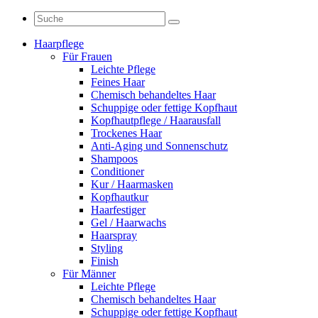
Haarpflege
Für Frauen
Leichte Pflege
Feines Haar
Chemisch behandeltes Haar
Schuppige oder fettige Kopfhaut
Kopfhautpflege / Haarausfall
Trockenes Haar
Anti-Aging und Sonnenschutz
Shampoos
Conditioner
Kur / Haarmasken
Kopfhautkur
Haarfestiger
Gel / Haarwachs
Haarspray
Styling
Finish
Für Männer
Leichte Pflege
Chemisch behandeltes Haar
Schuppige oder fettige Kopfhaut