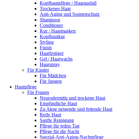
Kopfhautpflege / Haarausfall
Trockenes Haar
Anti-Aging und Sonnenschutz
Shampoos
Conditioner
Kur / Haarmasken
Kopfhautkur
Styling
Finish
Haarfestiger
Gel / Haarwachs
Haarspray
Für Kinder
Für Mädchen
Für Jungen
Hautpflege
Für Frauen
Neurodermitis und trockene Haut
Empfindliche Haut
Zu Akne neigende und fettende Haut
Reife Haut
Sanfte Reinigung
Pflege für jeden Tag
Pflege für die Nacht
Spezial-Anti-Aging-Nachtpflege