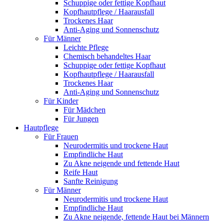
Schuppige oder fettige Kopfhaut
Kopfhautpflege / Haarausfall
Trockenes Haar
Anti-Aging und Sonnenschutz
Für Männer
Leichte Pflege
Chemisch behandeltes Haar
Schuppige oder fettige Kopfhaut
Kopfhautpflege / Haarausfall
Trockenes Haar
Anti-Aging und Sonnenschutz
Für Kinder
Für Mädchen
Für Jungen
Hautpflege
Für Frauen
Neurodermitis und trockene Haut
Empfindliche Haut
Zu Akne neigende und fettende Haut
Reife Haut
Sanfte Reinigung
Für Männer
Neurodermitis und trockene Haut
Empfindliche Haut
Zu Akne neigende, fettende Haut bei Männern