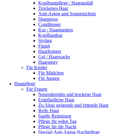
Kopfhautpflege / Haarausfall
Trockenes Haar
Anti-Aging und Sonnenschutz
Shampoos
Conditioner
Kur / Haarmasken
Kopfhautkur
Styling
Finish
Haarfestiger
Gel / Haarwachs
Haarspray
Für Kinder
Für Mädchen
Für Jungen
Hautpflege
Für Frauen
Neurodermitis und trockene Haut
Empfindliche Haut
Zu Akne neigende und fettende Haut
Reife Haut
Sanfte Reinigung
Pflege für jeden Tag
Pflege für die Nacht
Spezial-Anti-Aging-Nachtpflege