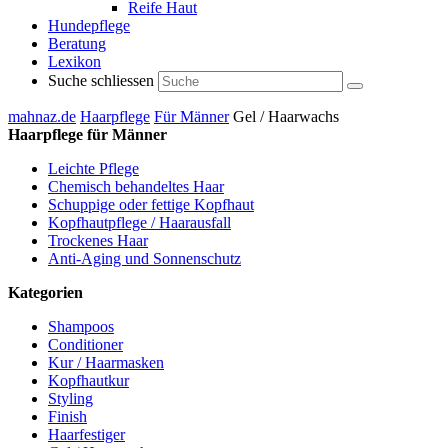
Reife Haut
Hundepflege
Beratung
Lexikon
Suche schliessen
mahnaz.de
Haarpflege
Für Männer
Gel / Haarwachs
Haarpflege für Männer
Leichte Pflege
Chemisch behandeltes Haar
Schuppige oder fettige Kopfhaut
Kopfhautpflege / Haarausfall
Trockenes Haar
Anti-Aging und Sonnenschutz
Kategorien
Shampoos
Conditioner
Kur / Haarmasken
Kopfhautkur
Styling
Finish
Haarfestiger